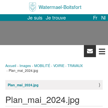
Watermael-Boitsfort
Je suis
Je trouve
Fr
Nl
News
letter
Accueil
Images
MOBILITÉ - VOIRIE - TRAVAUX
Plan_mai_2024.jpg
Plan_mai_2024.jpg
N
a
Plan_mai_2024.jpg
v
i