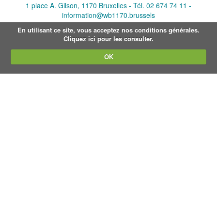
1 place A. Gilson, 1170 Bruxelles -
Tél. 02 674 74 11
-
a
information@wb1170.brussels
n
s
En utilisant ce site, vous acceptez nos conditions générales.
s
Cliquez ici pour les consulter.
a
t
a
OK
i
l
l
e
o
r
i
g
i
n
a
l
e
…