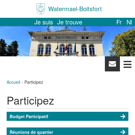
Watermael-Boitsfort
Je suis
Je trouve
Fr
Nl
News
letter
Accueil
Participez
Participez
Budget Participatif
Réunions de quartier