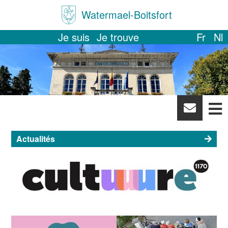
Watermael-Boitsfort
Je suis
Je trouve
Fr
Nl
News
letter
Actualités