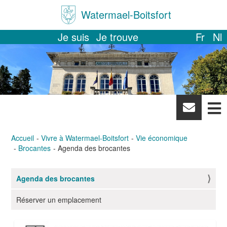
Watermael-Boitsfort
Je suis
Je trouve
Fr
Nl
News
letter
Accueil
Vivre à Watermael-Boitsfort
Vie économique
Brocantes
Agenda des brocantes
Agenda des brocantes
N
a
Réserver un emplacement
v
i