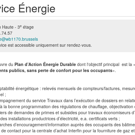
ice Énergie
e
 Haute - 3
étage
.74.57
ie@wb1170.brussels
vice est accessible uniquement sur rendez-vous.
uvre du
Plan d’Action Énergie Durable
dont l'objectif principal est la
nts publics, sans perte de confort pour les occupants
».
tabilité énergétique : relevés mensuels de compteurs/factures, mesur
el ;
mpagnement du service Travaux dans l’exécution de dossiers en relatio
 à la bonne programmation des régulations de chauffage, objectivation
iers de demandes de primes et subsides pour travaux économiseurs d’
 des installations productrices d’électricité, e.a. certificats verts ;
rches d’encouragement/information auprès des occupants des bâtiment
t de contact pour la centrale d’achat Interfin pour la fourniture de gaz 