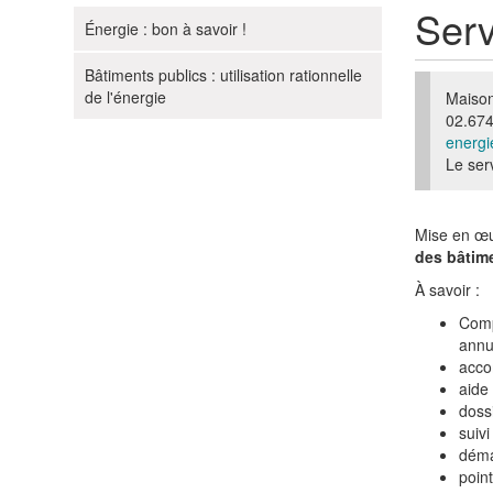
Serv
Énergie : bon à savoir !
N
a
Bâtiments publics : utilisation rationnelle
v
de l'énergie
Maison
i
02.674
g
energ
Le ser
a
t
i
Mise en œ
o
des bâtime
n
À savoir :
Comp
annu
acco
aide
doss
suivi
déma
poin