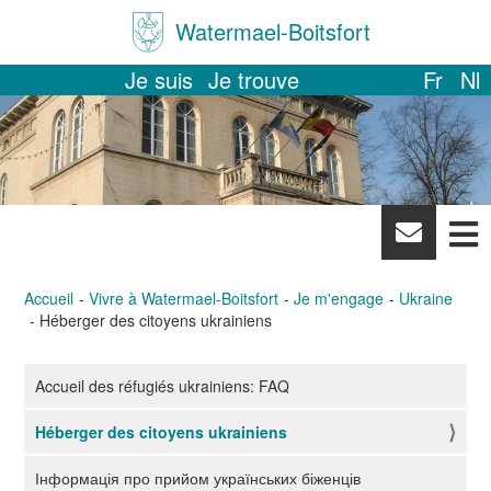
Watermael-Boitsfort
Je suis
Je trouve
Fr
Nl
News
letter
Accueil
Vivre à Watermael-Boitsfort
Je m'engage
Ukraine
Héberger des citoyens ukrainiens
Accueil des réfugiés ukrainiens: FAQ
N
a
Héberger des citoyens ukrainiens
v
i
Інформація про прийом українських біженців