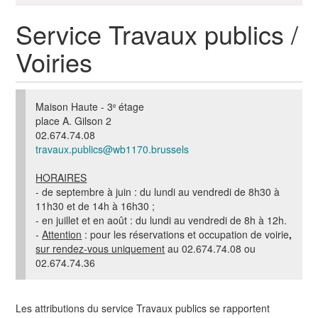
a
Service Travaux publics /
t
i
Voiries
o
n
Maison Haute - 3
étage
e
place A. Gilson 2
02.674.74.08
travaux.publics@wb1170.brussels
HORAIRES
- de septembre à juin : du lundi au vendredi de 8h30 à
11h30 et de 14h à 16h30 ;
- en juillet et en août : du lundi au vendredi de 8h à 12h.
-
Attention
: pour les réservations et occupation de voirie
,
sur rendez-vous uniquement
au
02.674.74.08 ou
02.674.74.36
Les attributions du service Travaux publics se rapportent