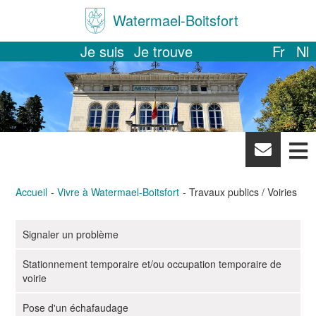
Watermael-Boitsfort
Je suis
Je trouve
Fr
Nl
News
letter
Accueil
Vivre à Watermael-Boitsfort
Travaux publics / Voiries
Signaler un problème
N
a
Stationnement temporaire et/ou occupation temporaire de
v
voirie
i
g
Pose d'un échafaudage