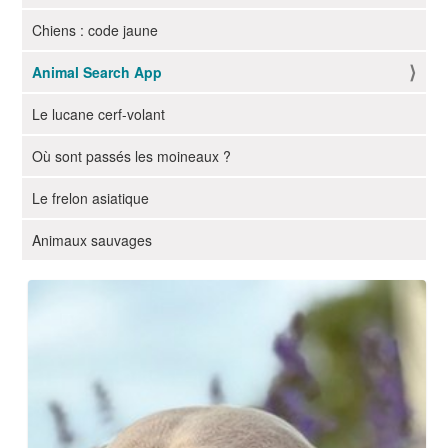
g
Chiens : code jaune
a
t
Animal Search App
i
o
Le lucane cerf-volant
n
Où sont passés les moineaux ?
Le frelon asiatique
Animaux sauvages