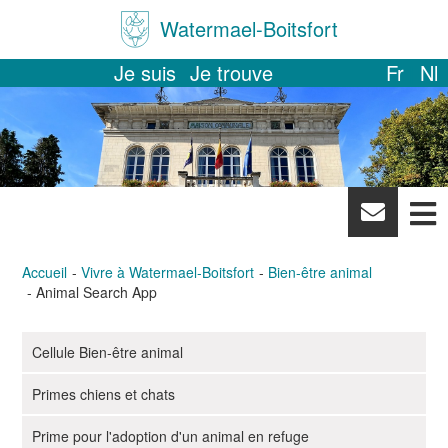
Watermael-Boitsfort
Je suis
Je trouve
Fr
Nl
News
letter
Accueil
Vivre à Watermael-Boitsfort
Bien-être animal
Animal Search App
Cellule Bien-être animal
N
a
Primes chiens et chats
v
i
Prime pour l'adoption d'un animal en refuge