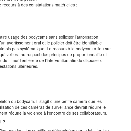
e recours à des constatations matérielles ;
aire usage des bodycams sans solliciter l’autorisation
n avertissement oral et le policier doit être identifiable
tefois pas systématique. Le recours à la bodycam a lieu sur
qui veillera au respect des principes de proportionnalité et
 de filmer l’entièreté de l’intervention afin de disposer d’
estations ultérieures.
éton ou bodycam. Il s'agit d'une petite caméra que les
utilisation de ces caméras de surveillance devrait réduire le
ent réduire la violence à l'encontre de ses collaborateurs.
i ?
'images dans les conditions déterminées par la loi. L'article