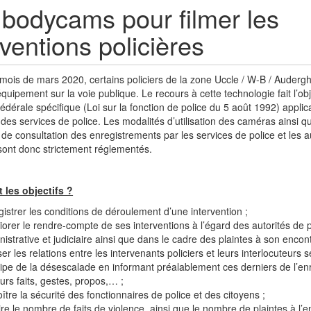
bodycams pour filmer les
rventions policières
 mois de mars 2020, certains policiers de la zone Uccle / W-B / Audergh
quipement sur la voie publique. Le recours à cette technologie fait l’ob
 fédérale spécifique (Loi sur la fonction de police du 5 août 1992) applic
des services de police. Les modalités d’utilisation des caméras ainsi q
s de consultation des enregistrements par les services de police et les a
 sont donc strictement réglementés.
 les objectifs ?
gistrer les conditions de déroulement d’une intervention ;
iorer le rendre-compte de ses interventions à l’égard des autorités de p
istrative et judiciaire ainsi que dans le cadre des plaintes à son encont
er les relations entre les intervenants policiers et leurs interlocuteurs s
cipe de la désescalade en informant préalablement ces derniers de l’en
urs faits, gestes, propos,… ;
ître la sécurité des fonctionnaires de police et des citoyens ;
re le nombre de faits de violence, ainsi que le nombre de plaintes à l’en