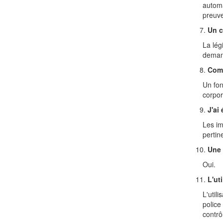
automa
preuv
Un c
La lég
demand
Comm
Un fon
corpor
J'ai
Les im
pertin
Une 
Oui.
L'ut
L'util
police
contrôl