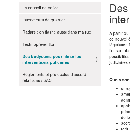
Des 
Le conseil de police
N
inte
a
Inspecteurs de quartier
v
i
Radars : on flashe aussi dans ma rue !
À partir du
g
ce nouvel é
Technoprévention
a
législation
l’ensemble 
t
Des bodycams pour filmer les
possibilité
i
interventions policières
judiciaires
o
n
Règlements et protocoles d'accord
Quels sont
relatifs aux SAC
enre
amél
admin
apais
prin
de le
accro
rédui