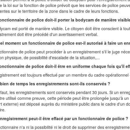
e la loi sur la fonction de police prévoit que les services de police peu
igentes sur le territoire de la zone dans le cadre de leurs fonctions.
onctionnaire de police doit-il porter la bodycam de manière visibl
ycam est porté de manière visible. Le citoyen doit être conscient à tou
strement doit être précédé d'un avertissement verbal.
el moment un fonctionnaire de police est-il autorisé à faire un en
ctionnaire de police peut procéder à un enregistrement s'il le juge né
ion physique, de possibilité d'escalade de la situation,...
onctionnaire de police doit-il être en uniforme chaque fois qu'il e
gistrement est toujours effectué par un membre du cadre opérationnel
ien de temps les enregistrements sont-ils conservés ?
faut, les enregistrements sont conservés pendant 30 jours. Si un enreg
tre utilisé comme preuve, cette période peut être prolongée jusqu'à u
t externe) est déposé auprès du ministère public dans le cadre d'un doss
ire.
nregistrement peut-il être effacé par un fonctionnaire de police ?
ctionnaire n'a ni la possibilité ni le droit de supprimer des enregistr