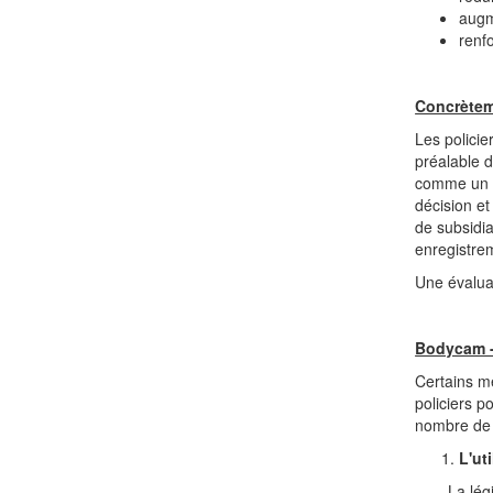
augm
renf
Concrète
Les policie
préalable d
comme un m
décision et
de subsidia
enregistrem
Une évaluat
Bodycam -
Certains m
policiers p
nombre de p
L'ut
La lég