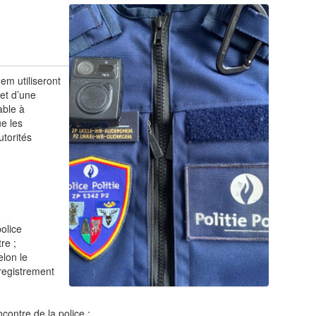
em utiliseront
jet d’une
able à
ue les
utorités
olice
re ;
elon le
registrement
contre de la police ;