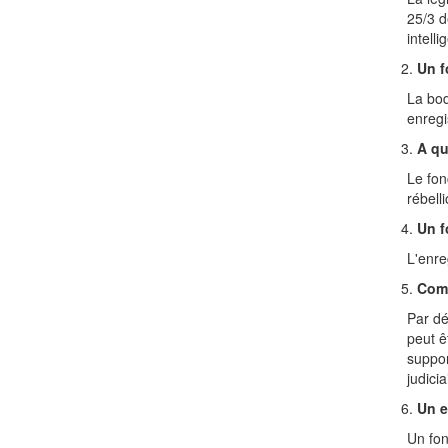
25/3 d
intell
Un f
La bod
enregi
A qu
Le fon
rébell
Un f
L'enre
Comb
Par dé
peut ê
suppor
judicia
Un e
Un fon