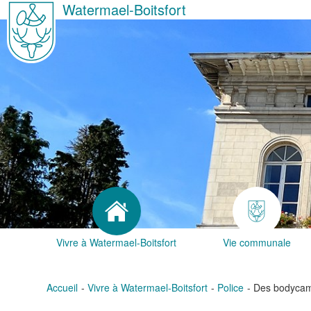
Watermael-Boitsfort
Vivre à Watermael-Boitsfort
Vie communale
Accueil
Vivre à Watermael-Boitsfort
Police
Des bodycams 