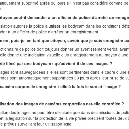
tiquement supprimé après 30 jours s'il n'est pas considéré comme pe
e.
itoyen peut-il demander à un officier de police d'arrêter un enreg
islation autorise la police à utiliser les bodycam dans les conditions d
er à un officier de police d'arrêter un enregistrement.
ent puis-je, en tant que citoyen, savoir que je suis enregistré p
ctionnaire de police doit toujours donner un avertissement verbal av
elle donne une indication visuelle d'un enregistrement au moyen d'un
 été filmé par une bodycam : qu'advient-il de ces images ?
ages sont sauvegardées si elles sont pertinentes dans le cadre d'une e
entes sont automatiquement supprimées 30 jours après leur prise de v
caméra corporelle enregistre-t-elle à la fois le son et l'image ?
ilisation des images de caméras corporelles est-elle contrôlée ?
isation des images ne peut être effectuée que dans des missions de police
 et la législation sur la protection de la vie privée précisent toutes de
e prévus surveillent leur utilisation licite.