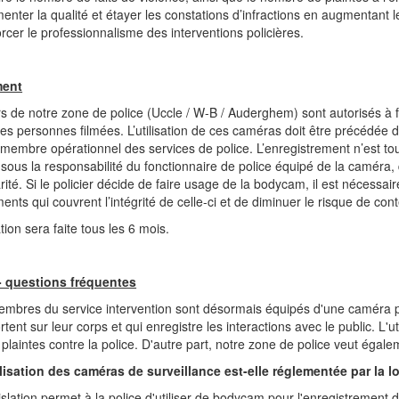
enter la qualité et étayer les constations d’infractions en augmentant l
orcer le professionnalisme des interventions policières.
ment
rs de notre zone de police (Uccle / W-B / Auderghem) sont autorisés à f
es personnes filmées. L’utilisation de ces caméras doit être précédée d’u
embre opérationnel des services de police. L’enregistrement n’est tou
 sous la responsabilité du fonctionnaire de police équipé de la caméra, 
rité. Si le policier décide de faire usage de la bodycam, il est nécessaire
ents qui couvrent l’intégrité de celle-ci et de diminuer le risque de cont
ion sera faite tous les 6 mois.
 questions fréquentes
embres du service intervention sont désormais équipés d'une caméra pi
ortent sur leur corps et qui enregistre les interactions avec le public. L'
laintes contre la police. D'autre part, notre zone de police veut égalem
ilisation des caméras de surveillance est-elle réglementée par la lo
islation permet à la police d'utiliser de bodycam pour l'enregistrement d